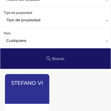
Tipo de propiedad
Tipo de propiedad
País
Cualquiera
Buscar
STEFANO VI