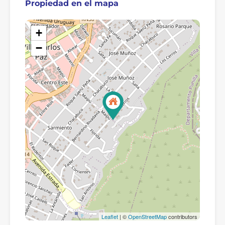
Propiedad en el mapa
+
−
Leaflet
| ©
OpenStreetMap
contributors