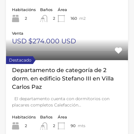
Habitacións
Baños
Área
2
160
m2
2
Venta
USD $274.000 USD
Destacado
Departamento de categoría de 2
dorm. en edificio Stefano III en Villa
Carlos Paz
El departamento cuenta con dormitorios con
placares completos Calefacción…
Habitacións
Baños
Área
2
90
mts
2