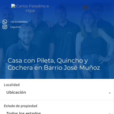
รง
สล็อตเว็บตรง
jojobet
Alquiler temporario Brasil
+54 3541659584
Seguinos
Casa con Pileta, Quincho y
Cochera en Barrio José Muñoz
Localidad
Ubicación
Estado de propiedad
Todos los estados