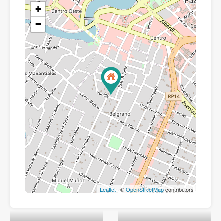
+
−
Leaflet
| ©
OpenStreetMap
contributors