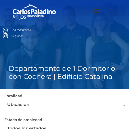
nk
สล็อตเว็บตรง
เว็บสล็อต
kingroyal
casino siteleri
thời tiết
สล็อตเว็
Alquiler temporario Brasil
+54 3541659584
Seguinos
Departamento de 1 Dormitorio
con Cochera | Edificio Catalina
Localidad
Ubicación
Estado de propiedad
Todos los estados