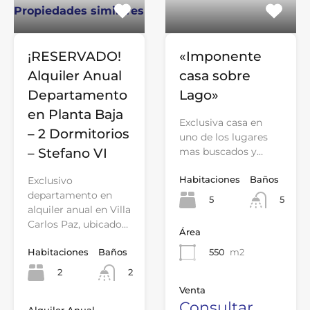
Propiedades similares
¡RESERVADO!
«Imponente
Alquiler Anual
casa sobre
Departamento
Lago»
en Planta Baja
Exclusiva casa en
– 2 Dormitorios
uno de los lugares
– Stefano VI
mas buscados y…
Habitaciones
Baños
Exclusivo
departamento en
5
5
alquiler anual en Villa
Carlos Paz, ubicado…
Área
Habitaciones
Baños
550
m2
2
2
Venta
Consultar