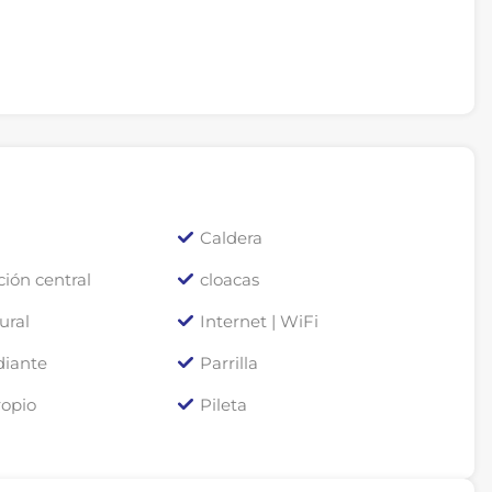
Caldera
ción central
cloacas
ural
Internet | WiFi
diante
Parrilla
ropio
Pileta