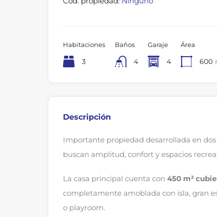
Cod. propiedad:
Ninguno
Habitaciones
Baños
Garaje
Área
3
4
4
600
Descripción
Importante propiedad desarrollada en dos 
buscan amplitud, confort y espacios recreat
La casa principal cuenta con
450 m² cubie
completamente amoblada con isla, gran est
o playroom.