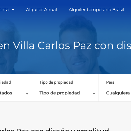
enta
Alquiler Anual
Alquiler temporario Brasil
Home
Empresa
Venta
Alquiler Anua
en Villa Carlos Paz con d
piedad
Tipo de propiedad
País
stados
Tipo de propiedad
Cualquiera