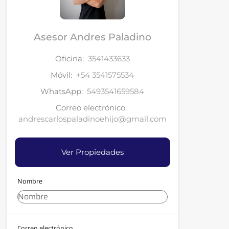
Asesor Andres Paladino
Oficina:
3541433633
Móvil:
+54 3541575534
WhatsApp:
5493541659584
Correo electrónico:
andrescarlospaladinoehijo@gmail.com
Ver Propiedades
Nombre
Correo electrónico