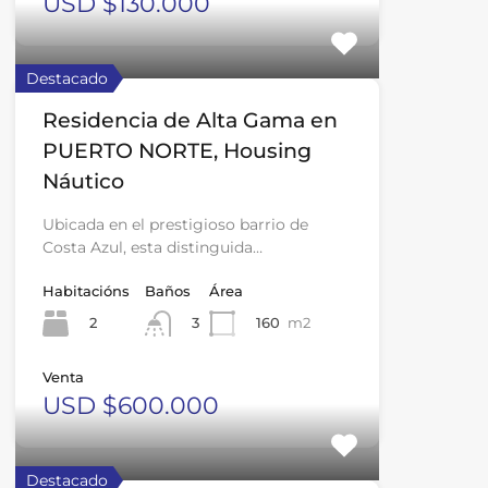
USD $130.000
Destacado
Residencia de Alta Gama en
PUERTO NORTE, Housing
Náutico
Ubicada en el prestigioso barrio de
Costa Azul, esta distinguida…
Habitacións
Baños
Área
2
160
m2
3
Venta
USD $600.000
Destacado