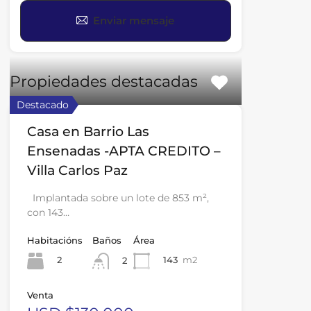
Enviar mensaje
Propiedades destacadas
Destacado
Casa en Barrio Las
Ensenadas -APTA CREDITO –
Villa Carlos Paz
Implantada sobre un lote de 853 m²,
con 143…
Habitacións
Baños
Área
2
143
m2
2
Venta