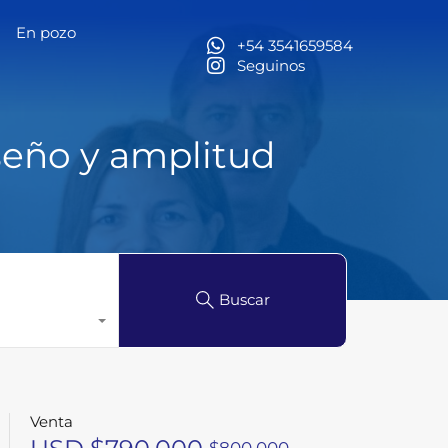
En pozo
l
Alquiler temporario Brasil
En pozo
Contacto
+54 3541659584
Seguinos
iseño y amplitud
Buscar
Venta
$800.000