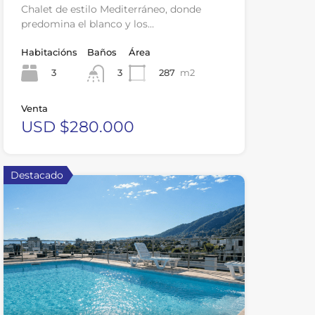
Chalet de estilo Mediterráneo, donde
predomina el blanco y los…
Habitacións
Baños
Área
3
287
m2
3
Venta
USD $280.000
Destacado