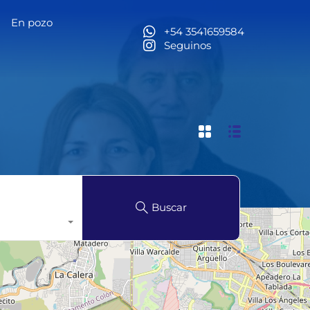
En pozo
l
Alquiler temporario Brasil
En pozo
Contacto
+54 3541659584
Seguinos
Buscar