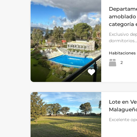
Departam
amoblado 
categoría 
Exclusivo de
dormitorios
Habitaciones
2
Lote en Ve
Malagueñ
Excelente op