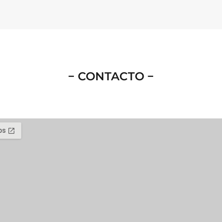
− CONTACTO −