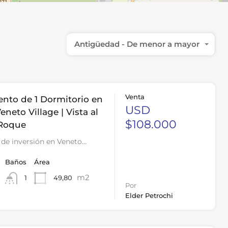
Antigüedad - De menor a mayor
Venta
nto de 1 Dormitorio en
USD
eneto Village | Vista al
$108.000
 Roque
de inversión en Veneto…
Baños
Área
m2
49,80
1
Por
Elder Petrochi