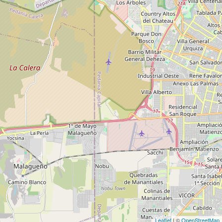
Leaflet
| ©
OpenStreetMap