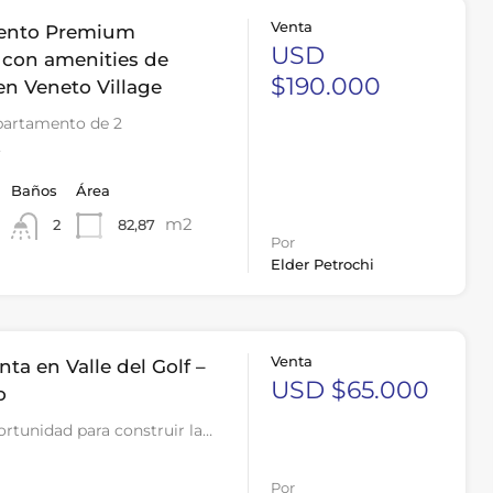
Venta
ento Premium
USD
con amenities de
$190.000
en Veneto Village
partamento de 2
…
Baños
Área
m2
82,87
2
Por
Elder Petrochi
Venta
nta en Valle del Golf –
USD $65.000
o
ortunidad para construir la…
Por