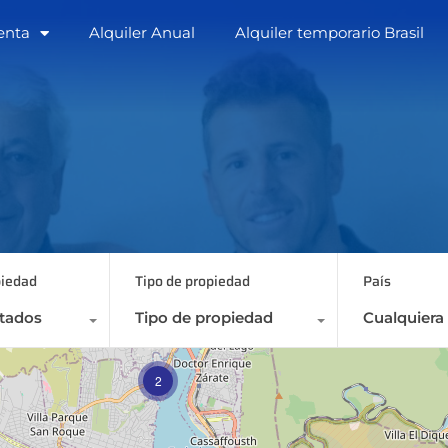
enta
Alquiler Anual
Alquiler temporario Brasil
Home
Empresa
Venta
Alquiler Anua
piedad
Tipo de propiedad
País
stados
Tipo de propiedad
Cualquiera
2