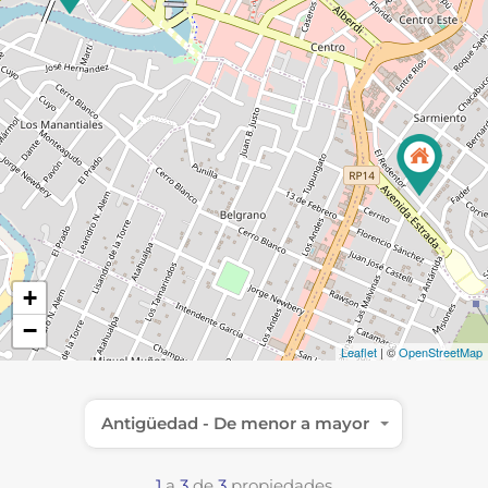
+
−
Leaflet
| ©
OpenStreetMap
Antigüedad - De menor a mayor
1
a
3
de
3
propiedades