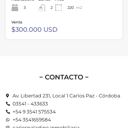
3
220
m2
2
Venta
$300.000 USD
− CONTACTO −
Av. Libertad 231, Local 1 Carlos Paz - Córdoba
03541 - 433633
+54 9 3541 575534
+54 3541659584
carlospaladino.inmobiliaria