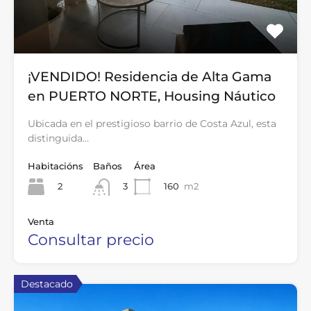
¡VENDIDO! Residencia de Alta Gama
en PUERTO NORTE, Housing Náutico
Ubicada en el prestigioso barrio de Costa Azul, esta
distinguida…
Habitacións
Baños
Área
2
160
m2
3
Venta
Consultar precio
Destacado