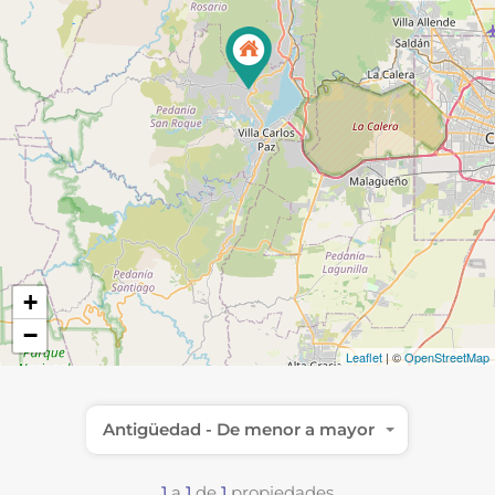
+
−
Leaflet
| ©
OpenStreetMap
Antigüedad - De menor a mayor
1
a
1
de
1
propiedades