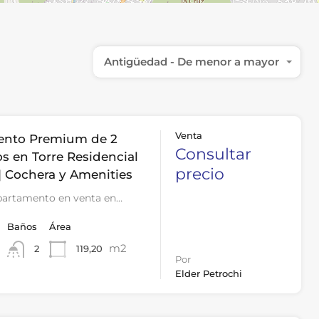
Antigüedad - De menor a mayor
Venta
ento Premium de 2
Consultar
s en Torre Residencial
precio
| Cochera y Amenities
partamento en venta en…
Baños
Área
m2
119,20
2
Por
Elder Petrochi