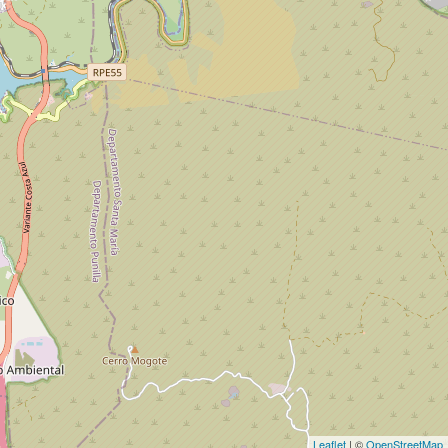
Leaflet
| ©
OpenStreetMap