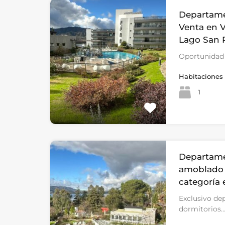
Departame
Venta en V
Lago San
Oportunidad 
Habitaciones
1
Departam
amoblado 
categoría 
Exclusivo de
dormitorios