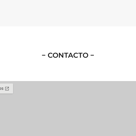
− CONTACTO −