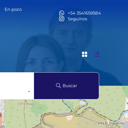
En pozo
l
Alquiler temporario Brasil
En pozo
Contacto
+54 3541659584
Seguinos
Buscar