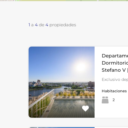
1
a
4
de
4
propiedades
Departam
Dormitorio
Stefano V 
Exclusivo de
Habitaciones
2