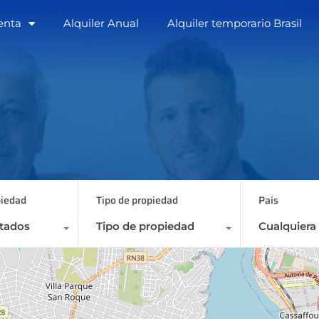
enta
Alquiler Anual
Alquiler temporario Brasil
Home
Empresa
Venta
Alquiler Anua
piedad
Tipo de propiedad
País
stados
Tipo de propiedad
Cualquiera
2