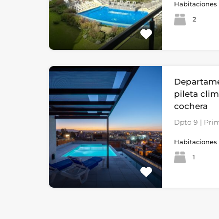
Habitaciones
2
Departame
pileta cli
cochera
Dpto 9 | Pri
Habitaciones
1