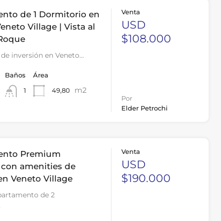
Venta
nto de 1 Dormitorio en
USD
eneto Village | Vista al
$108.000
 Roque
de inversión en Veneto…
Baños
Área
m2
49,80
1
Por
Elder Petrochi
Venta
ento Premium
USD
con amenities de
$190.000
en Veneto Village
partamento de 2
…