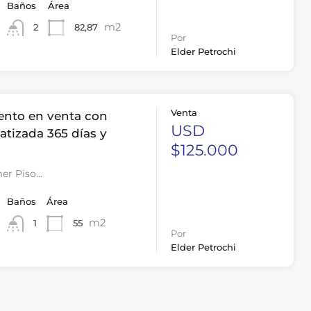
Baños
Área
m2
82,87
2
Por
Elder Petrochi
Venta
nto en venta con
USD
matizada 365 días y
$125.000
mer Piso…
Baños
Área
m2
55
1
Por
Elder Petrochi