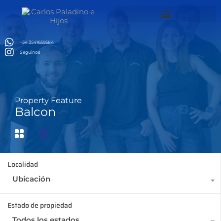
ล็อตเว็บตรง
สล็อตเว็บตรง
jojobet
Alquiler temporario Brasil
+54 3541659584
Seguinos
Property Feature
Balcon
Localidad
Ubicación
Estado de propiedad
Todos los estados