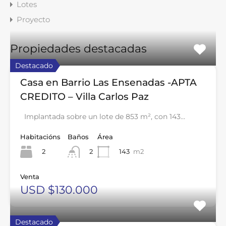
Lotes
Proyecto
Propiedades destacadas
Destacado
Casa en Barrio Las Ensenadas -APTA
CREDITO – Villa Carlos Paz
Implantada sobre un lote de 853 m², con 143…
Habitacións
Baños
Área
2
143
m2
2
Venta
USD $130.000
Destacado