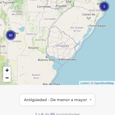
5
80
+
−
Leaflet
| ©
OpenStreetMap
Antigüedad - De menor a mayor
1
a
6
de
85
propiedades